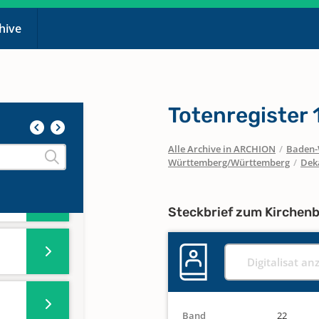
chive
Totenregister
Alle Archive in ARCHION
/
Baden-
Württemberg/Württemberg
/
Dek
Steckbrief zum Kirchen
Digitalisat an
Band
22