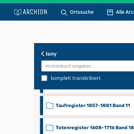
Taufregister 1700-1733 Band 5
Ortssuche
Alle Ar
Taufregister 1734-1779 Band 6
Taufregister 1780-1808 Band 7
Isny
Taufregister 1808-1830 Band 9
komplett transkribiert
Taufregister 1831-1856 Band 10
Taufregister 1857-1881 Band 11
Totenregister 1608-1716 Band 18