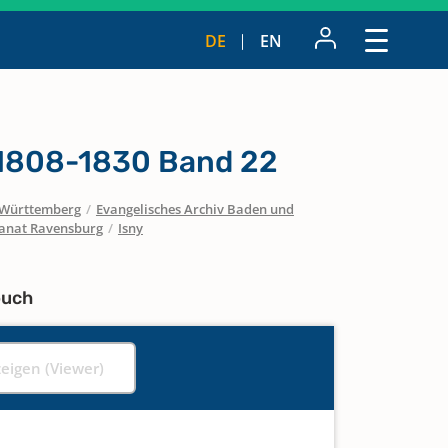
DE
EN
 1808-1830 Band 22
Württemberg
/
Evangelisches Archiv Baden und
anat Ravensburg
/
Isny
buch
zeigen (Viewer)