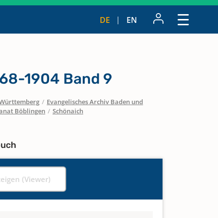
DE
EN
868-1904 Band 9
Württemberg
/
Evangelisches Archiv Baden und
anat Böblingen
/
Schönaich
buch
zeigen (Viewer)