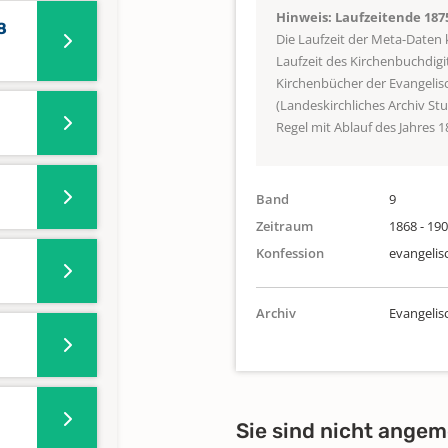
Hinweis: Laufzeitende 187
8
Die Laufzeit der Meta-Daten
Laufzeit des Kirchenbuchdigi
Kirchenbücher der Evangeli
(Landeskirchliches Archiv St
Regel mit Ablauf des Jahres 1
Band
9
Zeitraum
1868 - 19
Konfession
evangelis
Archiv
Evangeli
Sie sind nicht angem