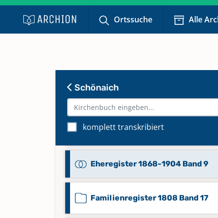
Ortssuche
Alle Ar
Schönaich
Eheregister 1800-1844 Band 7
komplett transkribiert
Eheregister 1844-1867 Band 8
Eheregister 1868-1904 Band 9
Familienregister 1808 Band 17