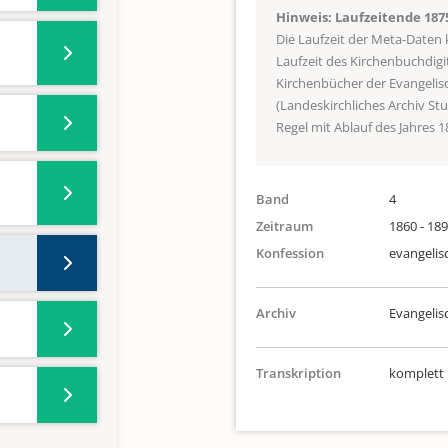
Hinweis: Laufzeitende 187
Die Laufzeit der Meta-Daten
Laufzeit des Kirchenbuchdigi
Kirchenbücher der Evangeli
(Landeskirchliches Archiv St
Regel mit Ablauf des Jahres 1
Band
4
Zeitraum
1860 - 18
Konfession
evangelis
Archiv
Evangeli
Transkription
komplett