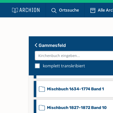
Ortssuche
Alle Ar
Eheregister 1873-1880 Band 8
Familienregister 1812-1876 Band
Gammesfeld
Familienregister 1812-1876 Band
Konfirmandenregister 1846-193
komplett transkribiert
Band 11
Mischbuch 1634-1774 Band 1
Mischbuch 1827-1872 Band 10