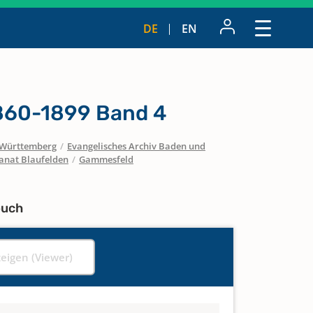
DE
EN
1860-1899 Band 4
Württemberg
/
Evangelisches Archiv Baden und
anat Blaufelden
/
Gammesfeld
buch
zeigen (Viewer)