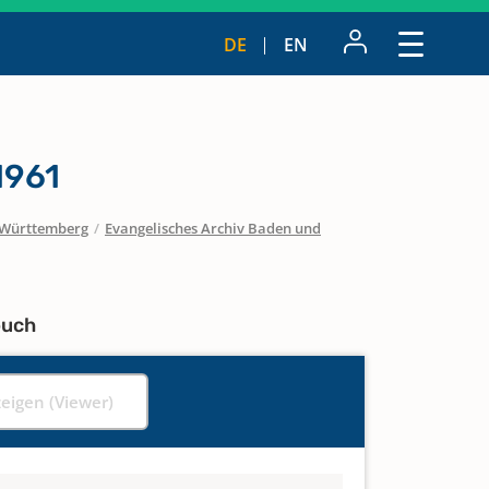
DE
EN
1961
Württemberg
/
Evangelisches Archiv Baden und
buch
zeigen (Viewer)