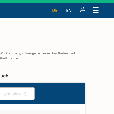
DE
EN
Württemberg
/
Evangelisches Archiv Baden und
tadtpfarrei
buch
zeigen (Viewer)