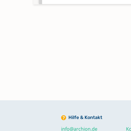
Taufen 1957 - 1961
Keine verfügbaren Digitalisate
Taufen Apr. 1843 - 1868
Taufen Apr. 1951 - 1956
Keine verfügbaren Digitalisate
Taufen Dez. 1938 - Apr. 1951
Keine verfügbaren Digitalisate
Taufen Okt. 1821 - Apr. 1843
Hilfe & Kontakt
info@archion.de
Ko