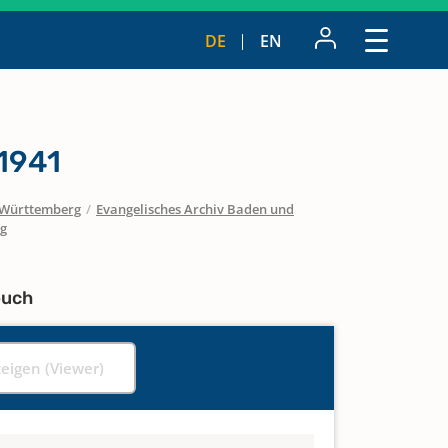
DE
EN
 1941
Württemberg
/
Evangelisches Archiv Baden und
rg
buch
zeigen (Viewer)