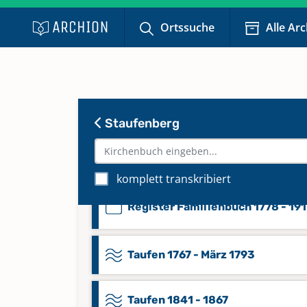
Beerdigungen 1929 - Sept. 1962
Keine verfügbaren Digitalisate
Ortssuche
Alle Ar
Familienbuch 1778 - 1917
(alphabetisch)
Keine verfügbaren Digitalisate
Staufenberg
Mischbuch März 1793 - Juni
1819,1820,1820
komplett transkribiert
Register Familienbuch 1778 - 191
Taufen 1767 - März 1793
Taufen 1841 - 1867