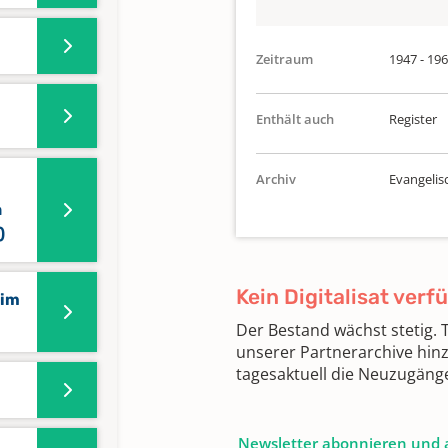
Zeitraum
1947 - 19
Enthält auch
Register
Archiv
Evangelis
n
)
Kein Digitalisat verf
 im
Der Bestand wächst stetig.
unserer Partnerarchive hin
tagesaktuell die Neuzugäng
Newsletter abonnieren und 