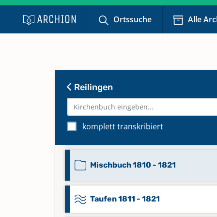
Familienbuch Aug. 1952 - Juli 19
Ortssuche
Alle Ar
Keine verfügbaren Digitalisate
Mischbuch 1699 - 1748
Reilingen
Mischbuch 1749 - 1803
komplett transkribiert
Mischbuch 1804 - 1810
Mischbuch 1810 - 1821
Taufen 1811 - 1821