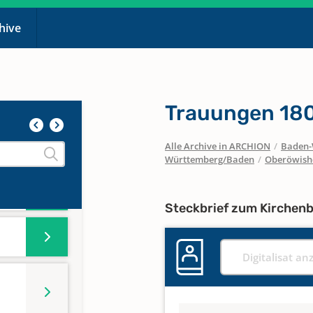
chive
Trauungen 180
 bis
Alle Archive in ARCHION
/
Baden-
Württemberg/Baden
/
Oberöwish
Steckbrief zum Kirchen
Digitalisat an