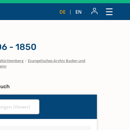
DE
EN
6 - 1850
Württemberg
/
Evangelisches Archiv Baden und
eim
buch
zeigen (Viewer)