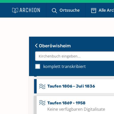
1763,1783,1783 [Taufbuch als
Ortssuche
Alle Ar
chronol. Familienbuch bis 1801]
Mischbuch 1653,1654,1653 - 1716
Oberöwisheim
Mischbuch 1784 - 1805 [Taufbuch
1803
komplett transkribiert
Taufen 1726 - 1783
Taufen 1806 - Juli 1836
Taufen 1869 - 1958
Keine verfügbaren Digitalisate