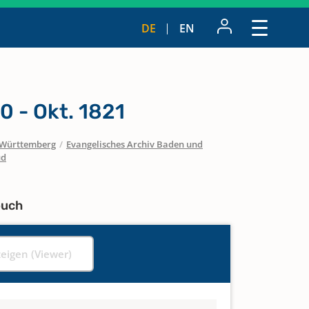
DE
EN
 - Okt. 1821
Württemberg
/
Evangelisches Archiv Baden und
üd
buch
zeigen (Viewer)