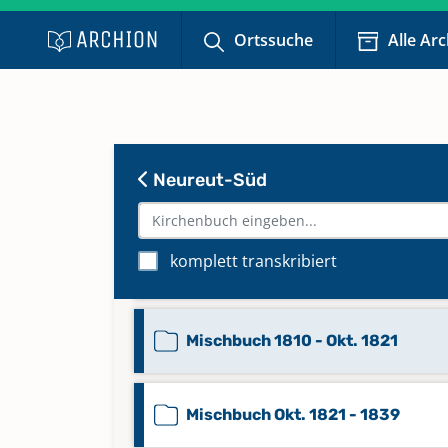
Ortssuche
Alle Ar
Beerdigungen 1884 - 1906
Beerdigungen 1907 - 1961
Neureut-Süd
Beerdigungen Jan. 1870 - 1883
Mischbuch 1699 - 1809 [bis 1777
komplett transkribiert
franz.]
Mischbuch 1810 - Okt. 1821
Mischbuch Okt. 1821 - 1839