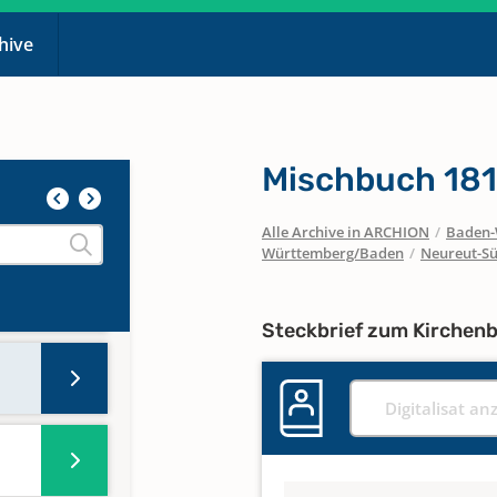
chive
Mischbuch 1810
Alle Archive in ARCHION
/
Baden-
Württemberg/Baden
/
Neureut-S
Steckbrief zum Kirchen
Digitalisat an