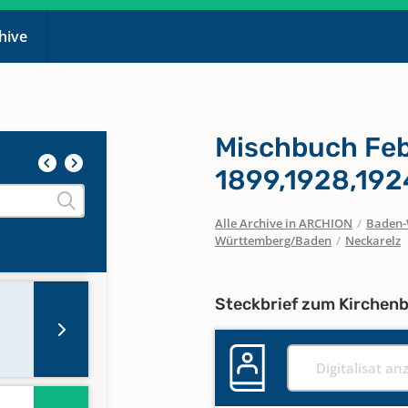
chive
Mischbuch Feb
1899,1928,192
764
Alle Archive in ARCHION
/
Baden-
Württemberg/Baden
/
Neckarelz
Steckbrief zum Kirchen
Digitalisat an