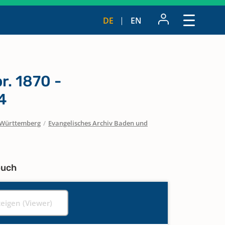
DE
EN
r. 1870 -
4
Württemberg
/
Evangelisches Archiv Baden und
buch
zeigen (Viewer)