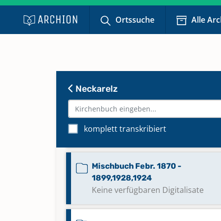
Beerdigungen 1847 - März 1870
Ortssuche
Alle Ar
Mischbuch 1563,1564,1581 - Juli
1601,1598,1597
Neckarelz
Mischbuch 1677,1677,1691 - Apr. 1
komplett transkribiert
Mischbuch Apr. 1764 - 1816
Mischbuch Febr. 1870 -
1899,1928,1924
Keine verfügbaren Digitalisate