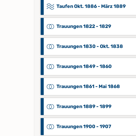
Taufen Okt. 1886 - März 1889
Trauungen 1822 - 1829
Trauungen 1830 - Okt. 1838
Trauungen 1849 - 1860
Trauungen 1861 - Mai 1868
Trauungen 1889 - 1899
Trauungen 1900 - 1907