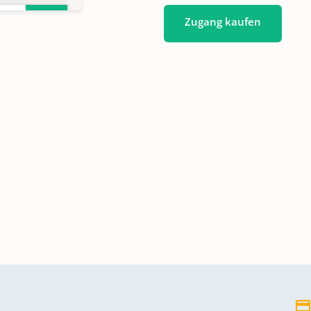
Zugang kaufen