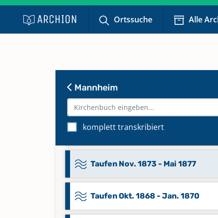
Taufen Mai 1858 - 1861
Ortssuche
Alle Ar
Taufen Mai 1891 - Juni 1893
Taufen Mai 1895 - Dez. 1896
Mannheim
Taufen Mai 1898 - Okt. 1899
komplett transkribiert
Taufen März 1889 - Mai 1891
Taufen Nov. 1873 - Mai 1877
Taufen Okt. 1868 - Jan. 1870