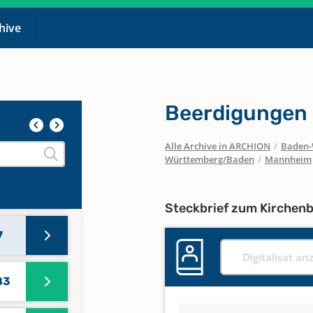
15
chive
887
Beerdigungen 
897
Alle Archive in ARCHION
/
Baden-
Württemberg/Baden
/
Mannheim
909
Steckbrief zum Kirchen
7
Digitalisat an
83