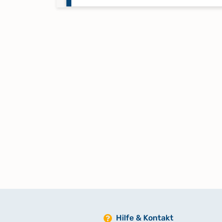
Proklamationen Febr. 1863 - Apr.
1865
Proklamationen Okt. 1885 - Mai 
Keine verfügbaren Digitalisate
Taufen 1822 - 1824
Taufen 1825 - 1829
Taufen 1830 - 1831
Taufen 1832 - 1835
Hilfe & Kontakt