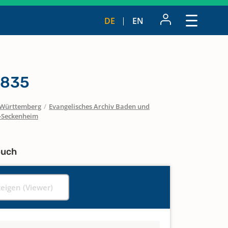
DE
EN
1835
Württemberg
/
Evangelisches Archiv Baden und
Seckenheim
buch
zeigen (Viewer)