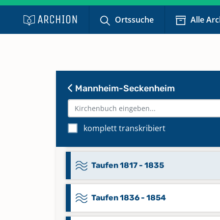
Mischbuch 1641,1652,1696 - 1729
Ortssuche
Alle Ar
[Register in eigenem Band]
Mischbuch 1733,1730,1730 - Juni
1790
Mannheim-Seckenheim
Mischbuch Juli 1790 - 1816
komplett transkribiert
Register 1641,1652,1696 - 1729
Taufen 1817 - 1835
Taufen 1836 - 1854