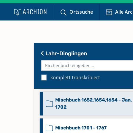
Keine verfügbaren Digitalisate
Ortssuche
Alle Ar
Familienbuch 1831 - 1898 (1938)
(angelegt 1874 von Pfarrer Phili
Jakob Ludwig Daniel Wernigk)
Lahr-Dinglingen
Melanchthonpfarrei (bis 1969
Westpfarrei) Beerdigungen 1968 
1985
komplett transkribiert
Keine verfügbaren Digitalisate
Mischbuch 1652,1654,1654 - Jan.
1702
Mischbuch 1701 - 1767