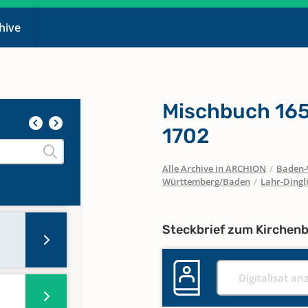
chive
pp
Mischbuch 165
1702
-
Alle Archive in ARCHION
/
Baden-
Württemberg/Baden
/
Lahr-Dingl
Steckbrief zum Kirchen
Digitalisat an