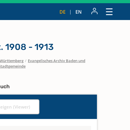
DE
EN
. 1908 - 1913
Württemberg
/
Evangelisches Archiv Baden und
Stadtgemeinde
buch
zeigen (Viewer)