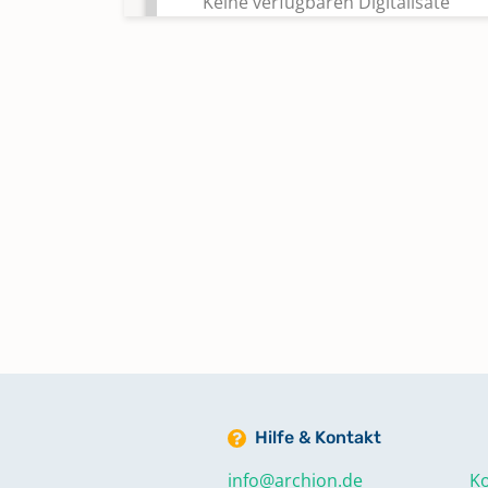
Keine verfügbaren Digitalisate
Trauungen 1904 - Sept. 1908
Keine verfügbaren Digitalisate
Trauungen 1914 - 1919
Keine verfügbaren Digitalisate
Trauungen 1920 - 1923
Keine verfügbaren Digitalisate
Trauungen 1924 - 1929
Keine verfügbaren Digitalisate
Hilfe & Kontakt
Trauungen 1930 - 1934
info@archion.de
Ko