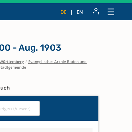
DE
EN
00 - Aug. 1903
Württemberg
/
Evangelisches Archiv Baden und
Stadtgemeinde
buch
zeigen (Viewer)