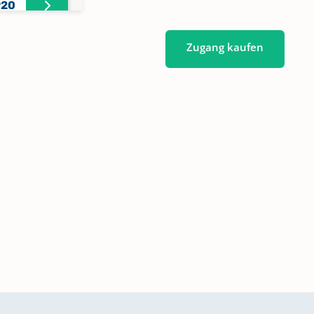
920
Zugang kaufen
1986
2