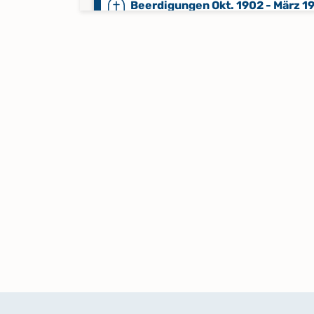
Beerdigungen Okt. 1902 - März 1
Beerdigungen Sept. 1961 - März 
Keine verfügbaren Digitalisate
Mischbuch 1872 - 1884,1884,190
Taufen 1754 - 1779
Taufen 1780 - 1798
Taufen 1799 - März 1840
Taufen 1872 - 1889