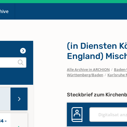
chive
(in Diensten Kö
England) Misc
Alle Archive in ARCHION
/
Baden-
Württemberg/Baden
/
Karlsruhe 
Steckbrief zum Kirchen
Digitalisat an
4 -