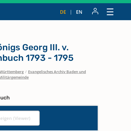
DE
EN
nigs Georg III. v.
hbuch 1793 - 1795
Württemberg
/
Evangelisches Archiv Baden und
Militärgemeinde
buch
zeigen (Viewer)