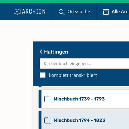
Ortssuche
Alle Ar
Mischbuch 1585 - 1648
Mischbuch 1649 - 1708
Haltingen
Mischbuch 1709 - 1729,1729,Febr.
komplett transkribiert
Mischbuch 1730 - 1738
Mischbuch 1739 - 1793
Mischbuch 1794 - 1823