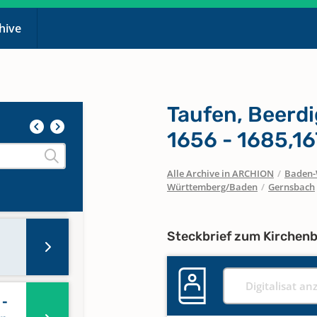
chive
 in
Taufen, Beerd
1656 - 1685,1
Alle Archive in ARCHION
/
Baden-
Württemberg/Baden
/
Gernsbach
Steckbrief zum Kirchen
Digitalisat an
 -