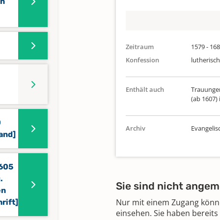
in
Zeitraum
1579 - 16
Konfession
lutherisch
Enthält auch
Trauungen
(ab 1607)
0
Archiv
Evangelis
Band]
1605
.
Sie sind nicht angem
en
Nur mit einem Zugang können
rift]
einsehen. Sie haben bereits