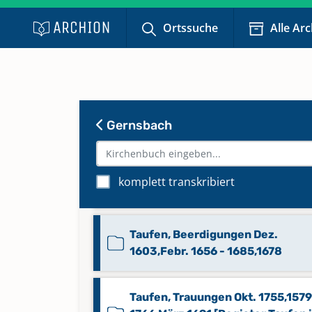
[Abschrift]
Ortssuche
Alle Ar
Taufen Nov. 1607 - 1629 [Register
eigenem Band] [Abschrift]
Taufen Okt. 1814 - 1848
Gernsbach
Taufen Sept. 1732 - Sept. 1755
[Register in eigenem Band]
komplett transkribiert
[Abschrift]
Taufen, Beerdigungen Dez.
1603,Febr. 1656 - 1685,1678
Taufen, Trauungen Okt. 1755,1579