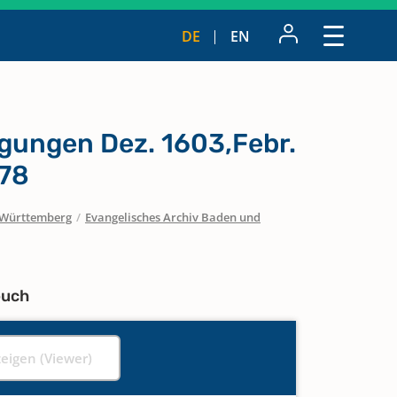
DE
EN
igungen Dez. 1603,Febr.
678
Württemberg
/
Evangelisches Archiv Baden und
buch
zeigen (Viewer)