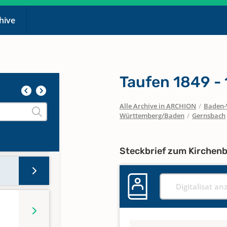
chive
r in
Taufen 1849 -
Alle Archive in ARCHION
/
Baden-
Württemberg/Baden
/
Gernsbach
r in
Steckbrief zum Kirchen
Digitalisat an