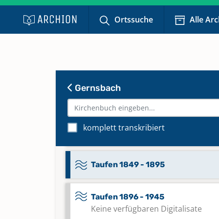
Taufen 1630 - 1677 [Register in
eigenem Band] [Abschrift]
Ortssuche
Alle Ar
Taufen 1678 - Febr. 1706 [Registe
eigenem Band] [Abschrift]
Gernsbach
Taufen 1767 - 1782
Taufen 1783 - Sept. 1814 [Registe
komplett transkribiert
eigenem Band]
Taufen 1849 - 1895
Taufen 1896 - 1945
Keine verfügbaren Digitalisate