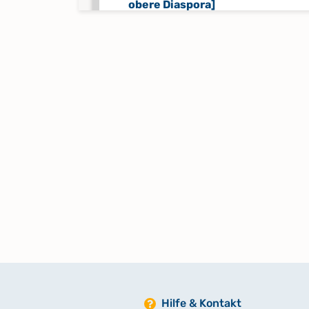
obere Diaspora]
Keine verfügbaren Digitalisate
Diasporaorte Taufen 1909 - Okt. 
Keine verfügbaren Digitalisate
Diasporaorte Trauungen 1909 - M
1963
Keine verfügbaren Digitalisate
Memorabilia 1550 - 1862
Mischbuch 1579,1579,1605 - Dez.
1603,Febr. 1691,Febr. 1656
Hilfe & Kontakt