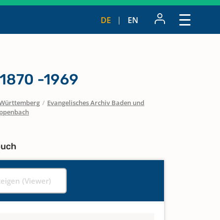
DE
EN
1870 -1969
Württemberg
/
Evangelisches Archiv Baden und
eppenbach
buch
zeigen (Viewer)