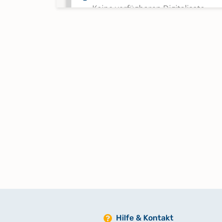
Keine verfügbaren Digitalisate
Taufen Juli 1790 - Jan. 1870
Trauungen 1870 - Febr. 1940
Keine verfügbaren Digitalisate
Trauungen Aug. 1790 - 1869
Trauungen März 1940 - Okt. 1962
Keine verfügbaren Digitalisate
Hilfe & Kontakt