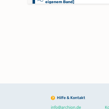
eigenem Band]
Taufen 1813 - 1822
Taufen 1823 - 1837
Taufen 1838 - 1847
Taufen 1848 - 1858
Taufen 1859 - 1877
Hilfe & Kontakt
Taufen 1878 - 1900
Keine verfügbaren Digitalisate
info@archion.de
Ko