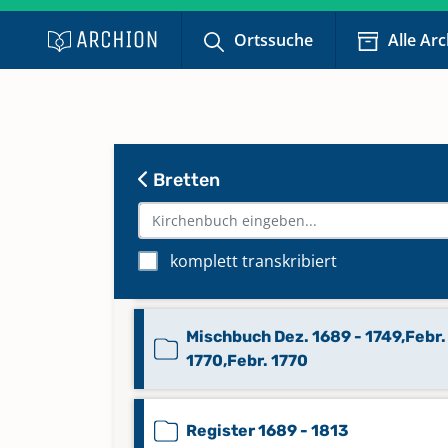
Beerdigungen 1890 - Aug. 1913
Ortssuche
Alle Ar
Keine verfügbaren Digitalisate
Beerdigungen 1960 - Febr. 1962
Bretten
Beerdigungen Aug. 1913 - 1959
Kurtze [...] Kirchenhistorie der
komplett transkribiert
Evang.-Luth. Gemeinde (1736)
Mischbuch Dez. 1689 - 1749,Febr.
1770,Febr. 1770
Register 1689 - 1813