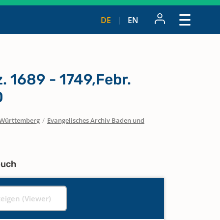
DE
EN
 1689 - 1749,Febr.
0
Württemberg
/
Evangelisches Archiv Baden und
buch
zeigen (Viewer)