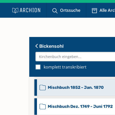
Familienbuch 1817-1845
Ortssuche
Alle Ar
Familienbuch 1846-1890
Mischbuch 1642,1657,1656 - Sept
Bickensohl
1749
komplett transkribiert
Mischbuch 1832 - 1851
Mischbuch 1852 - Jan. 1870
Mischbuch Dez. 1749 - Juni 1792