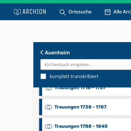
Taufen 1916 - Febr. 1962
Keine verfügbaren Digitalisate
Ortssuche
Alle Ar
Taufen Febr. 1870 - 1915
Taufen Okt. 1648 - 1686
Auenheim
Taufen, Trauungen 1561,1562 - 1
komplett transkribiert
Trauungen 1718 - 1737
Trauungen 1738 - 1787
Trauungen 1788 - 1840