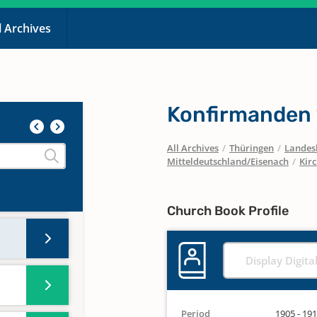
l Archives
Konfirmanden 
All Archives
/
Thüringen
/
Landesk
Mitteldeutschland/Eisenach
/
Kir
Church Book Profile
Display Digita
Period
1905 - 19