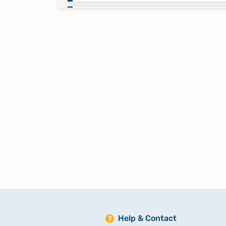
Taufen 1852-1863
Taufen 1864-1875
Taufen 1876-1890
Taufen 1891-1941
Taufen 1942-1972
Keine verfügbaren Digitalisate
Trauungen 1809-1841
Help & Contact