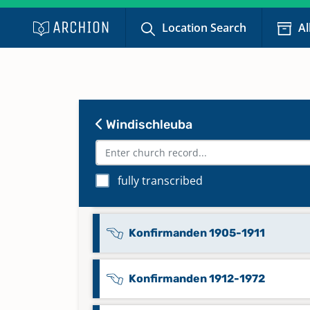
Location Search
Al
Kirchenbuch 1761-1798
Kirchenbuch 1799-1808
Windischleuba
Konfirmanden 1826-1867
fully transcribed
Konfirmanden 1868-1904
Konfirmanden 1905-1911
Konfirmanden 1912-1972