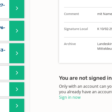
27-
Comment
mit Namen
96-
Signature Local
K 10/92-2
Archive
Landeskir
Mitteldeu
33-
You are not signed in
Only with an account can yo
you already have an account?
Sign in now