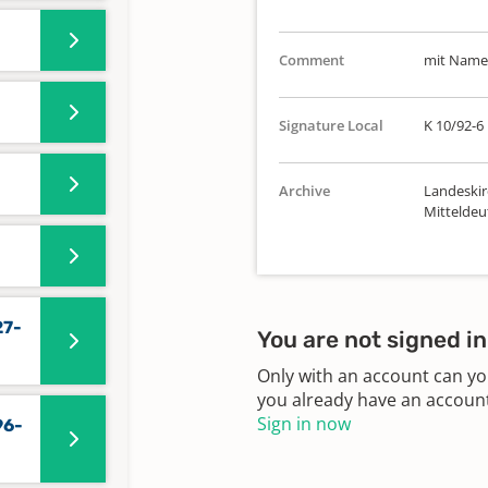
Comment
mit Namen
Signature Local
K 10/92-6
Archive
Landeskir
Mitteldeu
27-
You are not signed in
Only with an account can yo
you already have an account?
Sign in now
96-