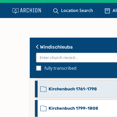
Location Search
Al
Kirchenbuch 1627-1650
Kirchenbuch 1651-1695
Windischleuba
Kirchenbuch 1696-1732
fully transcribed
Kirchenbuch 1733-1760
Kirchenbuch 1761-1798
Kirchenbuch 1799-1808