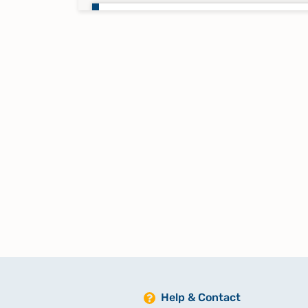
Namensregister Kirchenbuch 17
1798
Taufen 1809-1833
Taufen 1834-1842
Taufen 1843-1851
Taufen 1852-1863
Taufen 1864-1875
Help & Contact