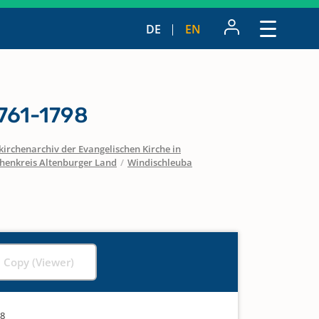
DE
EN
761-1798
irchenarchiv der Evangelischen Kirche in
chenkreis Altenburger Land
/
Windischleuba
l Copy (Viewer)
98