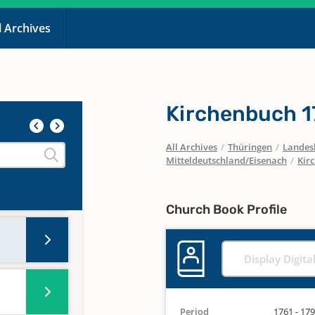
l Archives
Kirchenbuch 1
All Archives
/
Thüringen
/
Landesk
Mitteldeutschland/Eisenach
/
Kir
Church Book Profile
Display Digita
Period
1761 - 17