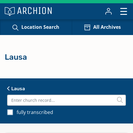
Location Search
All Archives
Lausa
Lausa
fully transcribed