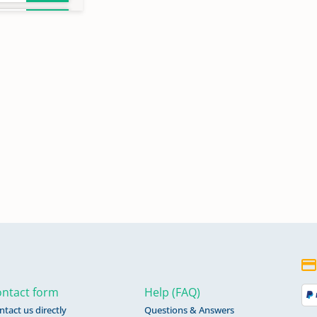
35-
ntact form
Help (FAQ)
ntact us directly
Questions & Answers