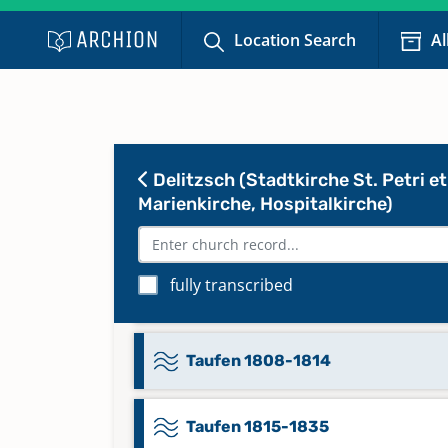
Taufen 1666-1704
Location Search
Al
Taufen 1705-1728
Taufen 1729-1755
Delitzsch (Stadtkirche St. Petri et
Marienkirche, Hospitalkirche)
Taufen 1756-1779
fully transcribed
Taufen 1780-1807
Taufen 1808-1814
Taufen 1815-1835