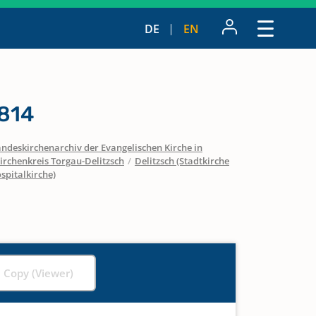
DE
EN
1814
ndeskirchenarchiv der Evangelischen Kirche in
irchenkreis Torgau-Delitzsch
/
Delitzsch (Stadtkirche
ospitalkirche)
l Copy (Viewer)