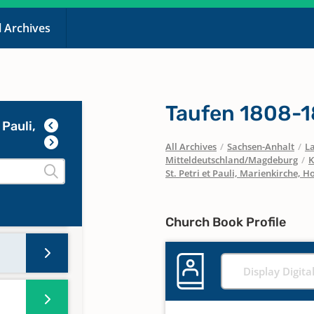
l Archives
Taufen 1808-
 Pauli,
All Archives
/
Sachsen-Anhalt
/
La
Mitteldeutschland/Magdeburg
/
K
St. Petri et Pauli, Marienkirche, H
Church Book Profile
Display Digita