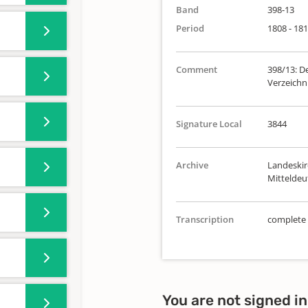
Band
398-13
Period
1808 - 18
Comment
398/13: De
Verzeichni
Signature Local
3844
Archive
Landeskir
Mittelde
Transcription
complete
You are not signed in