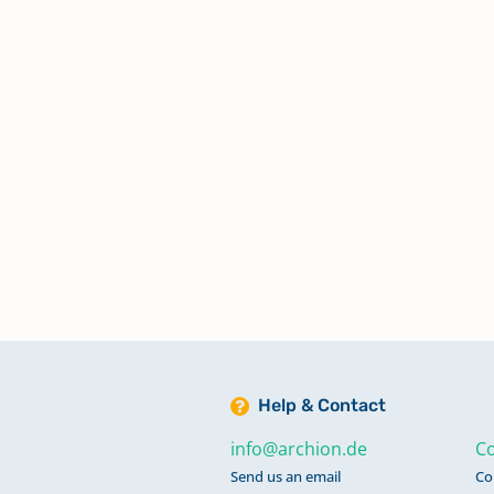
Taufen, Trauungen, Beerdigunge
1840-1851
Taufen, Trauungen, Beerdigunge
1852-1858
Trauungen 1859-1884
Trauungen 1885-1960
Help & Contact
info@archion.de
Co
Send us an email
Co