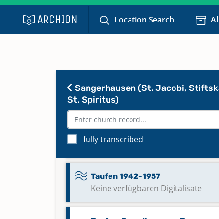
Location Search
Al
Taufen 1879-1891
Taufen 1891-1916
Sangerhausen (St. Jacobi, Stiftsk
Taufen 1917-1941
Keine verfügbaren Digitalisate
St. Spiritus)
Taufen 1919-1947
fully transcribed
Keine verfügbaren Digitalisate
Taufen 1942-1957
Keine verfügbaren Digitalisate