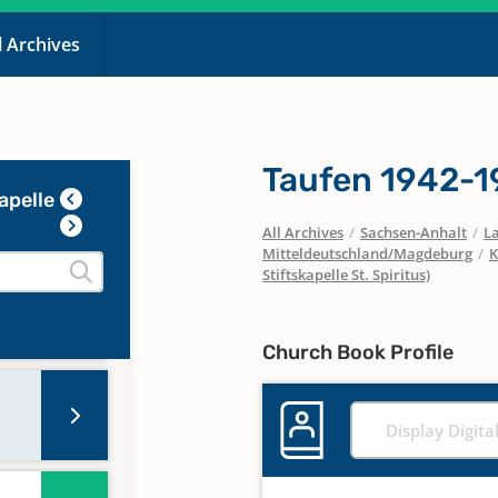
l Archives
Taufen 1942-1
apelle
All Archives
/
Sachsen-Anhalt
/
La
Mitteldeutschland/Magdeburg
/
K
Stiftskapelle St. Spiritus)
Church Book Profile
Display Digita