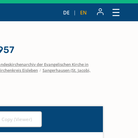
DE
EN
957
ndeskirchenarchiv der Evangelischen Kirche in
irchenkreis Eisleben
/
Sangerhausen (St. Jacobi,
l Copy (Viewer)