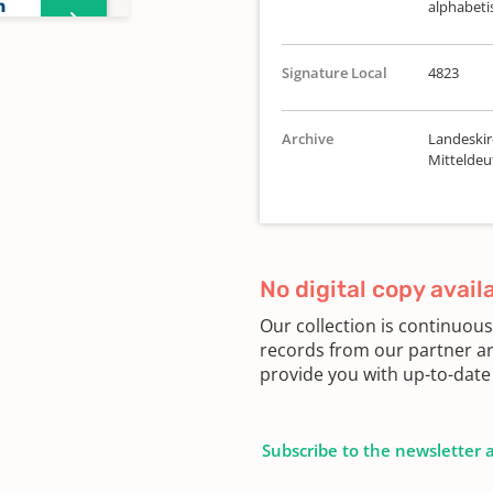
n
alphabeti
Signature Local
4823
n
Archive
Landeskir
Mittelde
n
No digital copy avail
n
Our collection is continuou
records from our partner ar
provide you with up-to-date 
n
Subscribe to the newsletter 