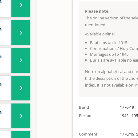
n
Please note:
The online version of the se
mentioned.
n
Available online:
Baptisms up to 1915
Confirmations / Holy Co
Marriages up to 1945
n
Burials are available no e
Note on alphabetical and na
If the description of the chur
n
index, it is not available onlin
Band
1770-19
n
Period
1942 - 19
Comment
1770/19: S