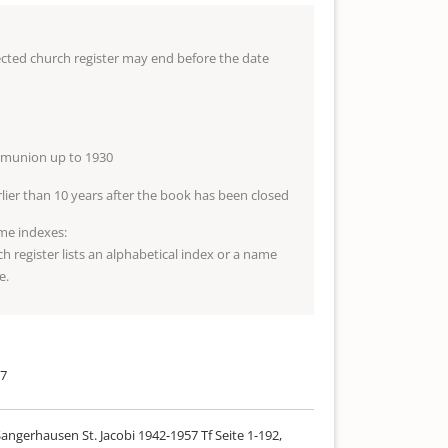
lected church register may end before the date
mmunion up to 1930
arlier than 10 years after the book has been closed
me indexes:
ch register lists an alphabetical index or a name
e.
57
angerhausen St. Jacobi 1942-1957 Tf Seite 1-192,