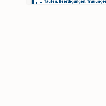
Taufen, Beerdigungen, Trauunge
1780-1799
Taufen, Trauungen, Beerdigunge
1799-1809
Taufen, Trauungen, Beerdigunge
1810-1819
Taufen, Trauungen, Beerdigunge
1820-1828
Taufen, Trauungen, Beerdigunge
1829-1839