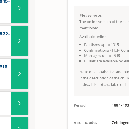
1815-
Please note:
The online version of the se
mentioned.
1872-
Available online:
Baptisms up to 1915
Confirmations / Holy Co
Marriages up to 1945
Burials are available no e
1913-
Note on alphabetical and na
If the description of the chur
index, it is not available onlin
Period
1887 - 19
Also includes
Zehringe