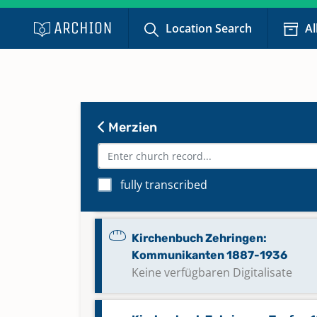
Kirchenbuch Merzien: Trauungen
Location Search
Al
1872-2000
Kirchenbuch und Ersatzregister
Merzien, Zehringen: Taufen und
Begräbnisse 1812-1914
Merzien
Kirchenbuch und Ersatzregister
Merzien, Zehringen: Trauungen 1
fully transcribed
1914
Kirchenbuch Zehringen:
Kommunikanten 1887-1936
Keine verfügbaren Digitalisate