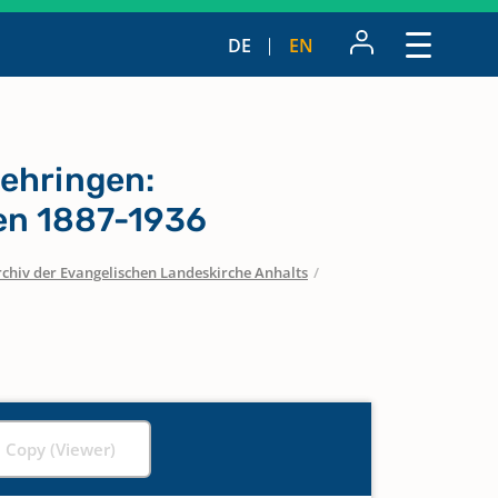
DE
EN
ehringen:
n 1887-1936
chiv der Evangelischen Landeskirche Anhalts
/
l Copy (Viewer)