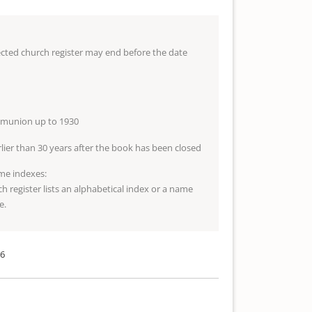
lected church register may end before the date
mmunion up to 1930
arlier than 30 years after the book has been closed
me indexes:
ch register lists an alphabetical index or a name
e.
36
n