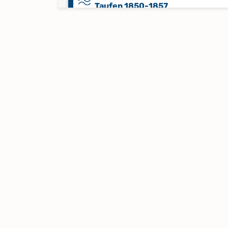
Taufen 1850-1857
Kirchenbuchduplikate Merzien:
Taufen 1858-1871
Kirchenbuchduplikate Merzien:
Taufen, Trauungen, Begräbnisse
1815-1837
Zivilstandsregister Hohsdorf:
Todesfälle 1812
Zivilstandsregister Merzien,
Hohsdorf: Geburten 1812