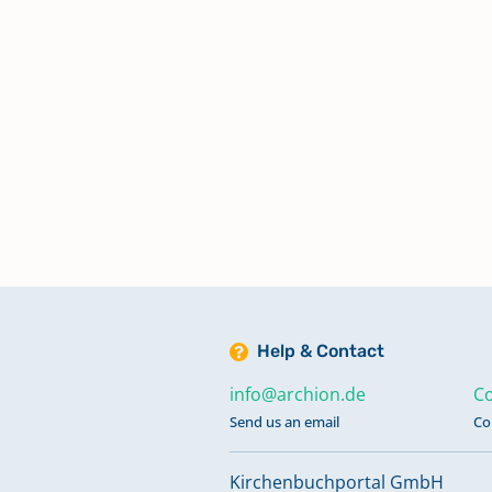
Zivilstandsregister Merzien,
Hohsdorf: Todesfälle 1812
Zivilstandsregister Merzien,
Hohsdorf: Trauungen 1811-1813
Zivilstandsregister Zehringen:
Eheschließungen 1812
Keine verfügbaren Digitalisate
Help & Contact
info@archion.de
Co
Send us an email
Co
Kirchenbuchportal GmbH