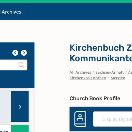
l Archives
Kirchenbuch Z
Kommunikante
All Archives
/
Sachsen-Anhalt
/
Ar
817-
Kirchenkreis Köthen
/
Merzien
Church Book Profile
Display Digita