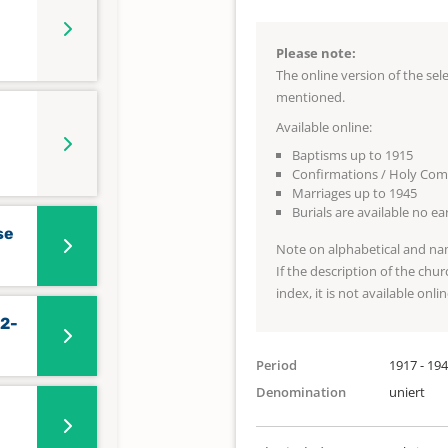
Please note:
The online version of the se
mentioned.
Available online:
Baptisms up to 1915
Confirmations / Holy Co
Marriages up to 1945
Burials are available no e
se
Note on alphabetical and na
If the description of the chur
index, it is not available onlin
72-
Period
1917 - 19
Denomination
uniert