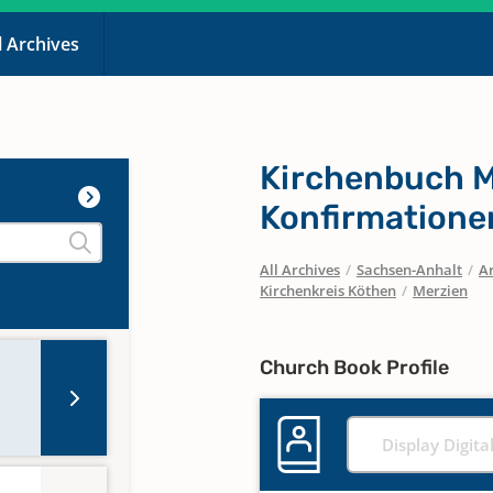
l Archives
Kirchenbuch M
Konfirmatione
All Archives
/
Sachsen-Anhalt
/
Ar
Kirchenkreis Köthen
/
Merzien
Church Book Profile
Display Digita