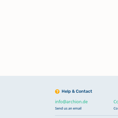
Kirchenbuch Zehringen: Taufen 
1912, Trauungen 1872-1898,
Begräbnisse 1872-1924
Kirchenbuch Zehringen: Taufen 
1972, Trauungen 1899-1986,
Begräbnisse 1925-1989
Kirchenbuchduplikate Merzien:
Begräbnisse 1858-1871
Help & Contact
Kirchenbuchduplikate Merzien:
info@archion.de
Co
Taufen 1850-1857
Send us an email
Co