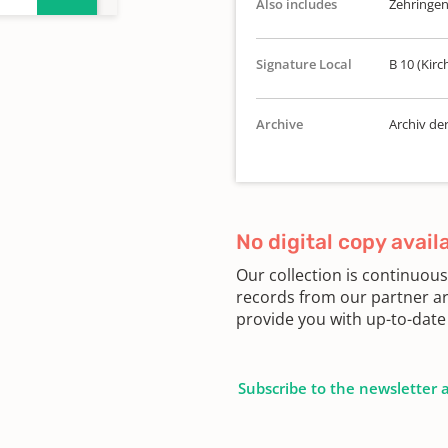
Also includes
Zehringe
Signature Local
B 10 (Kirc
Archive
Archiv de
817-
No digital copy avail
Our collection is continuou
records from our partner ar
provide you with up-to-date 
Subscribe to the newsletter 
1815-