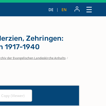
DE
EN
erzien, Zehringen:
n 1917-1940
chiv der Evangelischen Landeskirche Anhalts
/
l Copy (Viewer)