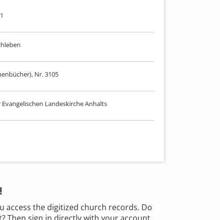
71
chleben
henbücher), Nr. 3105
r Evangelischen Landeskirche Anhalts
!
u access the digitized church records. Do
 Then sign in directly with your account.