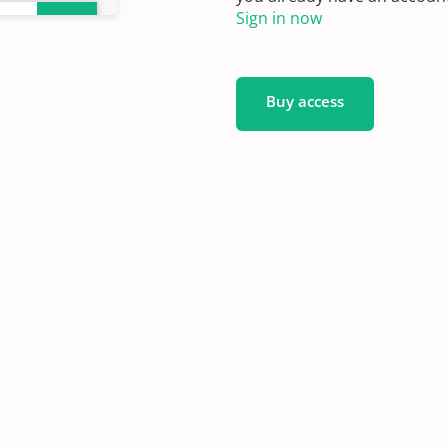
Sign in now
Buy access
n
n
n