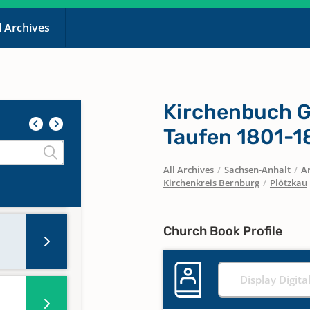
l Archives
Kirchenbuch G
Taufen 1801-1
All Archives
/
Sachsen-Anhalt
/
Ar
Kirchenkreis Bernburg
/
Plötzkau
Church Book Profile
Display Digita