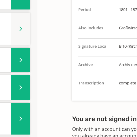
Period
1801 - 18
Also includes
Großwirs
Signature Local
B 10 (Kirc
Archive
Archiv de
Transcription
complete
You are not signed in
Only with an account can yo
you already have an account?