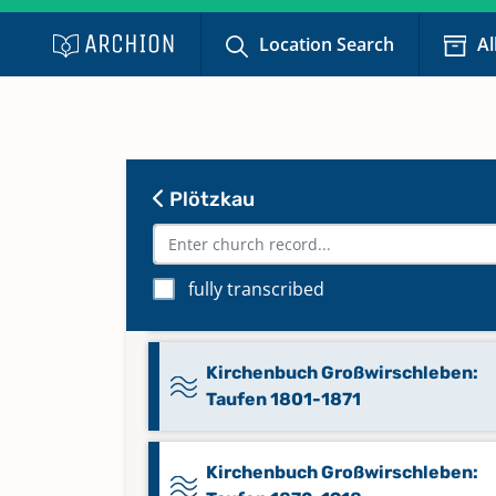
1871
Location Search
Al
Kirchenbuch Bründel: Trauungen
1801-1871
Kirchenbuch Großwirschleben:
Plötzkau
Begräbnisse 1801-1871
Kirchenbuch Großwirschleben:
fully transcribed
Begräbnisse 1872-1968
Kirchenbuch Großwirschleben:
Taufen 1801-1871
Kirchenbuch Großwirschleben: