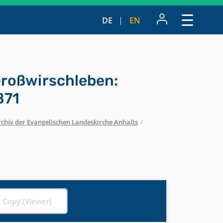
DE
EN
roßwirschleben:
871
chiv der Evangelischen Landeskirche Anhalts
/
l Copy (Viewer)