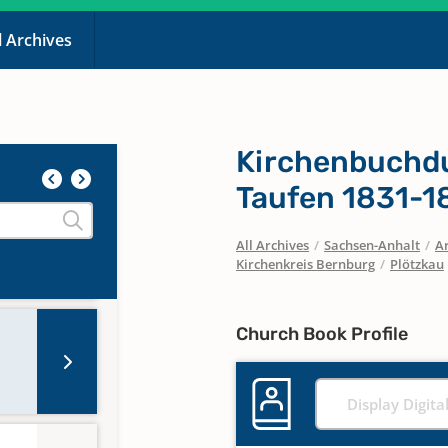
l Archives
Kirchenbuchdu
Taufen 1831-1
All Archives
/
Sachsen-Anhalt
/
Ar
Kirchenkreis Bernburg
/
Plötzkau
Church Book Profile
Display Digita