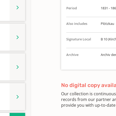
Period
1831 - 18
Also includes
Plötzkau
Signature Local
B 10 (Kirc
Archive
Archiv de
No digital copy avail
Our collection is continuou
records from our partner ar
provide you with up-to-date 