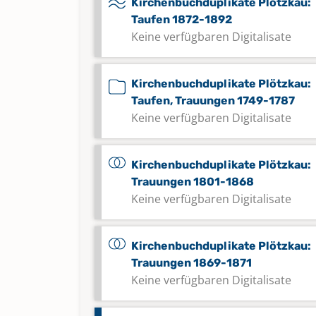
Kirchenbuchduplikate Plötzkau:
Taufen 1872-1892
Keine verfügbaren Digitalisate
Kirchenbuchduplikate Plötzkau:
Taufen, Trauungen 1749-1787
Keine verfügbaren Digitalisate
Kirchenbuchduplikate Plötzkau:
Trauungen 1801-1868
Keine verfügbaren Digitalisate
Kirchenbuchduplikate Plötzkau:
Trauungen 1869-1871
Keine verfügbaren Digitalisate