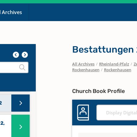
l Archives
r.
Bestattungen 
All Archives
/
Rheinland-Pfalz
/
Z
Rockenhausen
/
Rockenhausen
Church Book Profile
2
Display Digita
2,