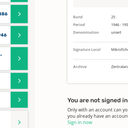
886
Band
25
Period
1946 - 19
Denomination
uniert
946
Signature Local
Mikrofich
-
Archive
Zentralarc
You are not signed in
Only with an account can yo
you already have an account?
Sign in now