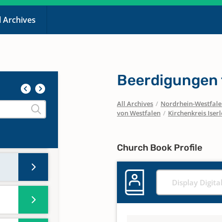
l Archives
and
Beerdigungen f
and
All Archives
/
Nordrhein-Westfal
von Westfalen
/
Kirchenkreis Iser
and
Church Book Profile
Display Digita