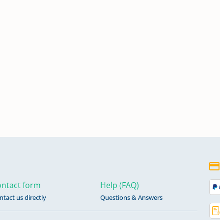
 für
30,
ngen
3,
fen
ntact form
Help (FAQ)
ntact us directly
Questions & Answers