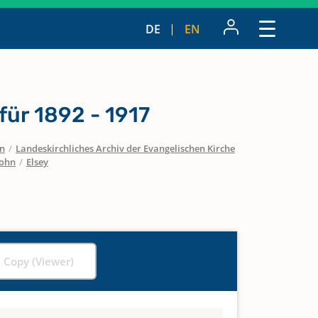
DE
EN
ür 1892 - 1917
en
/
Landeskirchliches Archiv der Evangelischen Kirche
lohn
/
Elsey
l Copy (Viewer)