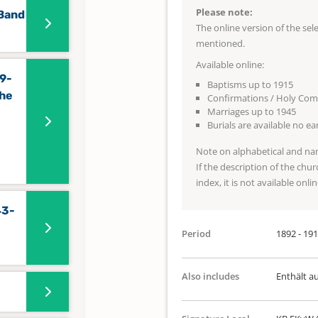
Please note:
 Band
The online version of the se
mentioned.
Available online:
29-
Baptisms up to 1915
che
Confirmations / Holy Co
Marriages up to 1945
Burials are available no e
Note on alphabetical and na
If the description of the chur
index, it is not available onlin
43-
Period
1892 - 19
Also includes
Enthält a