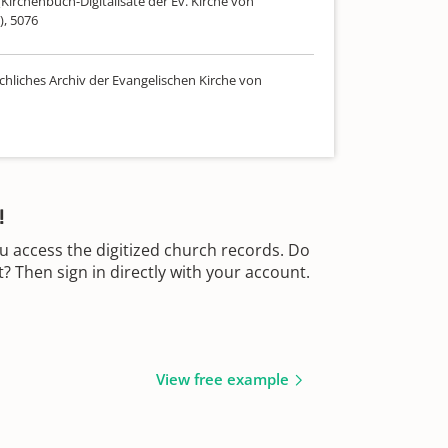
Kirchenbuch-Digitalisate der Ev. Kirche von
), 5076
chliches Archiv der Evangelischen Kirche von
!
u access the digitized church records. Do
 Then sign in directly with your account.
View free example