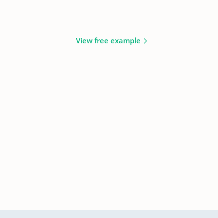
View free example