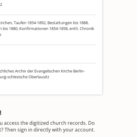
92
kirchen, Taufen 1854-1892, Bestattungen bis 1888,
 bis 1880, Konfirmationen 1854-1858, enth. Chronik
s
hliches Archiv der Evangelischen Kirche Berlin-
rg-schlesische Oberlausitz
!
u access the digitized church records. Do
 Then sign in directly with your account.