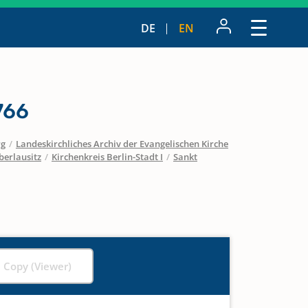
DE
EN
766
rg
/
Landeskirchliches Archiv der Evangelischen Kirche
berlausitz
/
Kirchenkreis Berlin-Stadt I
/
Sankt
l Copy (Viewer)