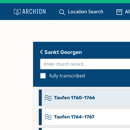
Taufen 1734-1738
Location Search
Al
Taufen 1739-1747
Taufen 1747-1753
Sankt Georgen
Taufen 1753-1759
fully transcribed
Taufen 1760-1764
Taufen 1760-1766
Taufen 1764-1767