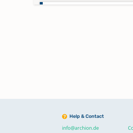
Konfirmationen 1904-1904
Konfirmationen 1905-1906
Konfirmationen 1906-1907
Konfirmationen 1907-1909
Konfirmationen 1910-1913
Konfirmationen 1913-1919
Help & Contact
info@archion.de
Co
Konfirmationen 1919-1926