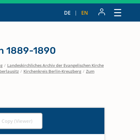
DE
EN
n 1889-1890
rg
/
Landeskirchliches Archiv der Evangelischen Kirche
berlausitz
/
Kirchenkreis Berlin-Kreuzberg
/
Zum
l Copy (Viewer)