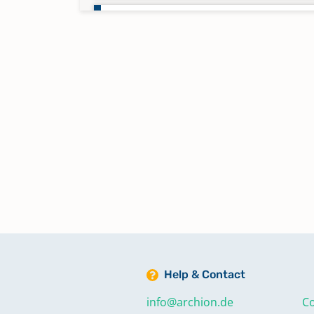
Trauungen 1885-1887
Trauungen 1885-1887
Trauungen 1888-1889
Trauungen 1890-1891
Trauungen 1892-1893
Trauungen 1894-1896
Help & Contact
info@archion.de
Co
Trauungen 1897-1898