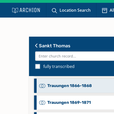
Taufen 1915-1917
Location Search
Al
Taufen 1918-1920
Keine verfügbaren Digitalisate
Sankt Thomas
Taufen 1921-1924
Keine verfügbaren Digitalisate
fully transcribed
Trauungen 1864-1865
Trauungen 1866-1868
Trauungen 1869-1871