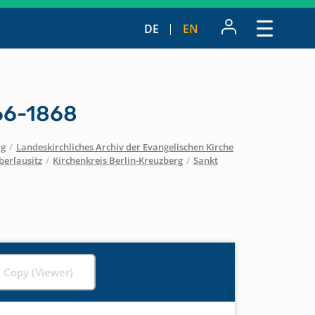
DE
EN
66-1868
rg
/
Landeskirchliches Archiv der Evangelischen Kirche
berlausitz
/
Kirchenkreis Berlin-Kreuzberg
/
Sankt
l Copy (Viewer)