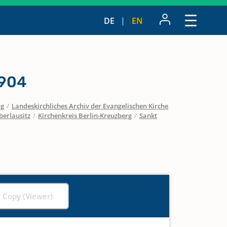
DE
EN
1904
rg
/
Landeskirchliches Archiv der Evangelischen Kirche
berlausitz
/
Kirchenkreis Berlin-Kreuzberg
/
Sankt
l Copy (Viewer)