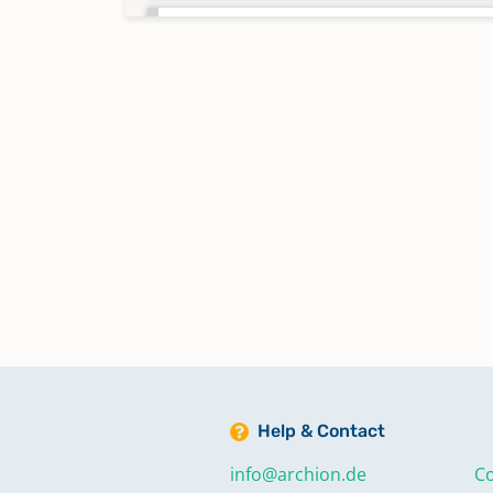
Taufen 1918-1920
Keine verfügbaren Digitalisate
Taufen 1921-1924
Keine verfügbaren Digitalisate
Trauungen 1864-1865
Trauungen 1866-1868
Trauungen 1869-1871
Help & Contact
Trauungen 1872-1874
info@archion.de
Co