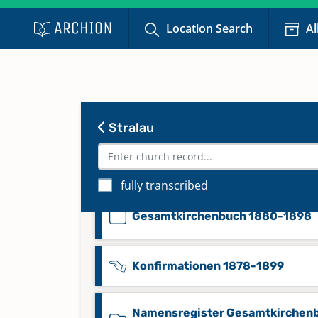
Bestattungen 1899-1966
Location Search
Al
Gesamtkirchenbuch 1723-1826
Gesamtkirchenbuch 1827-1848
Stralau
Gesamtkirchenbuch 1849-1879
fully transcribed
Gesamtkirchenbuch 1880-1898
Konfirmationen 1878-1899
Namensregister Gesamtkirchen