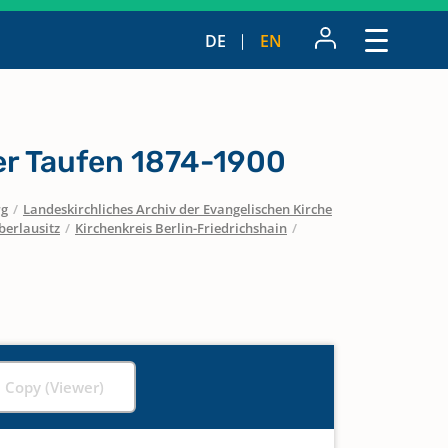
DE
EN
r Taufen 1874-1900
rg
/
Landeskirchliches Archiv der Evangelischen Kirche
berlausitz
/
Kirchenkreis Berlin-Friedrichshain
/
l Copy (Viewer)