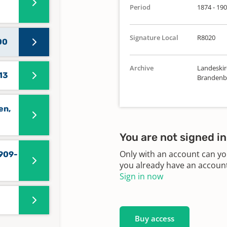
Period
1874 - 19
Signature Local
R8020
00
Archive
Landeskirc
13
Brandenbu
en,
You are not signed in
Only with an account can yo
1909-
you already have an account?
Sign in now
Buy access