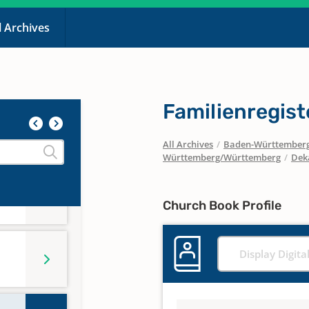
l Archives
Familienregist
d 161
All Archives
/
Baden-Württember
Württemberg/Württemberg
/
Dek
Church Book Profile
Display Digita