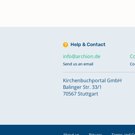
Help & Contact
info@archion.de
Co
Send us an email
Co
Kirchenbuchportal GmbH
Balinger Str. 33/1
70567 Stuttgart
About us
Privacy
Terms and C