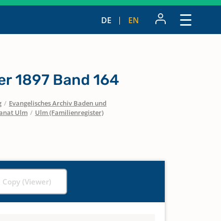
DE
EN
er 1897 Band 164
g
/
Evangelisches Archiv Baden und
anat Ulm
/
Ulm (Familienregister)
l Copy (Viewer)