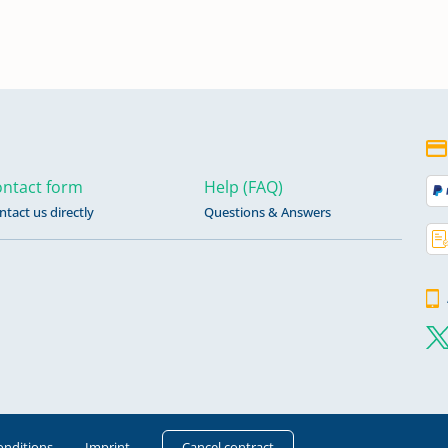
ntact form
Help (FAQ)
ntact us directly
Questions & Answers
onditions
Imprint
Cancel contract