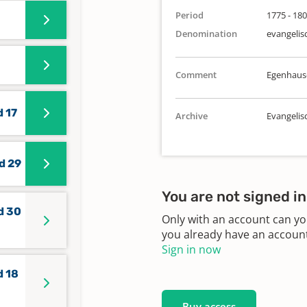
Period
1775 - 18
Denomination
evangelis
Comment
Egenhaus
 17
Archive
Evangeli
d 29
You are not signed in
d 30
Only with an account can yo
you already have an account?
Sign in now
d 18
Buy access