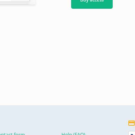
0
4
ntact form
Help (FAQ)