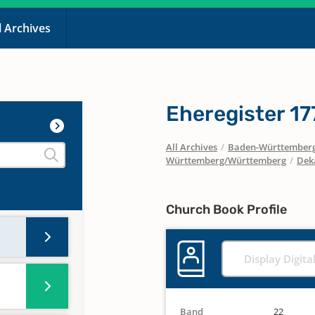
l Archives
Eheregister 1
All Archives
/
Baden-Württember
Württemberg/Württemberg
/
Dek
Church Book Profile
Display Digita
Band
22