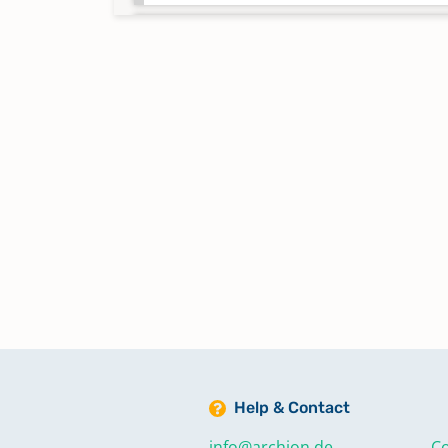
Konfirmandenregister 1805-190
Band 13
Konfirmandenregister 1862-198
Band 26
Mischbuch 1595-1669 Band 1
Mischbuch 1668-1814 Band 2
Mischbuch 1767-1786 Band 14
Help & Contact
info@archion.de
Co