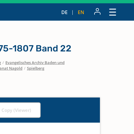
DE
EN
775-1807 Band 22
g
/
Evangelisches Archiv Baden und
anat Nagold
/
Spielberg
l Copy (Viewer)