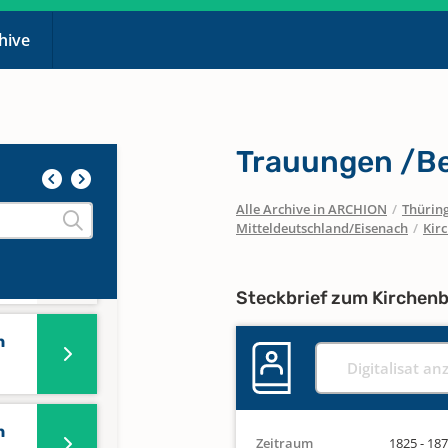
915-
chive
Trauungen /B
Alle Archive in ARCHION
/
Thürin
Mitteldeutschland/Eisenach
/
Kir
Steckbrief zum Kirchen
n
Digitalisat an
n
Zeitraum
1825 - 18