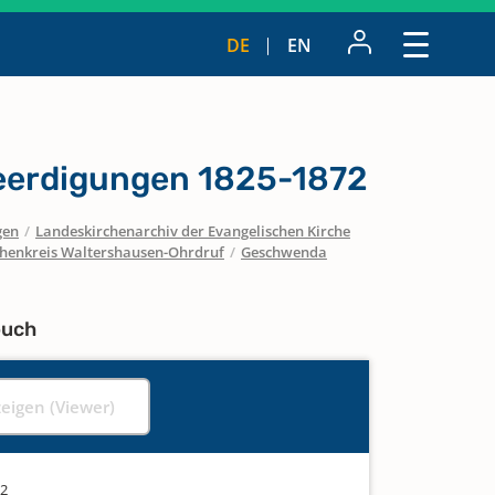
DE
EN
eerdigungen 1825-1872
gen
/
Landeskirchenarchiv der Evangelischen Kirche
chenkreis Waltershausen-Ohrdruf
/
Geschwenda
buch
zeigen (Viewer)
72