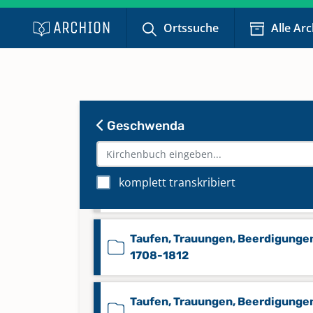
Namensregister Konfirmanden 1
2000
Ortssuche
Alle Ar
Keine verfügbaren Digitalisate
Taufen 1825-1888
Geschwenda
Taufen 1889-1925
Taufen 1925-2016
komplett transkribiert
Keine verfügbaren Digitalisate
Taufen, Trauungen, Beerdigunge
1708-1812
Taufen, Trauungen, Beerdigunge