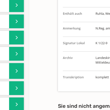
Enthält auch
Ruhla, We
Anmerkung
N.Reg. a
Signatur Lokal
K 1/22-9
Archiv
Landeskir
Mitteldeu
Transkription
komplett
Sie sind nicht angem