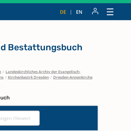
DE
EN
und Bestattungsbuch
n
/
Landeskirchliches Archiv der Evangelisch-
ns
/
Kirchenbezirk Dresden
/
Dresden-Annenkirche
buch
zeigen (Viewer)